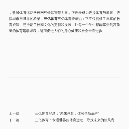
，盐城体育运动学校网凭借其智慧力量，正逐步成为连接体育与教育，连
接城市与世界的桥梁。
三亿体育
三亿体育登录说：它不仅提供了丰富的教
育资源，还推动了校园文化的更新和发展，让每一个学生都能享受到高质
量的体育运动课程，进而促进人们的身心健康和社会全面进步。
上一篇：
三亿体育登录：“未来体育：体验全新品牌”
下一篇：
三亿体育：卡通世界的体育运动：寻找未来的新风尚