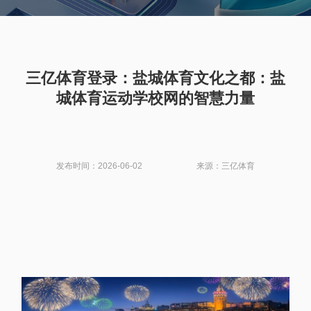
三亿体育登录：盐城体育文化之都：盐
城体育运动学校网的智慧力量
发布时间：2026-06-02
来源：三亿体育